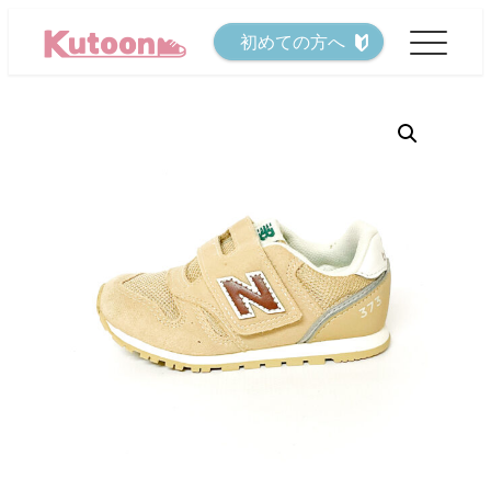
メ
初めての方へ
イ
ン
コ
ン
テ
ン
ツ
へ
移
動