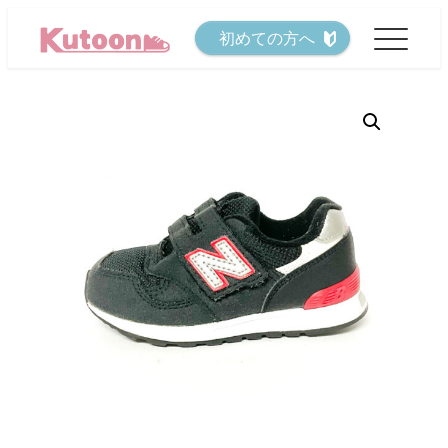
メ
初めての方へ
イ
ン
コ
ン
テ
ン
ツ
へ
移
動