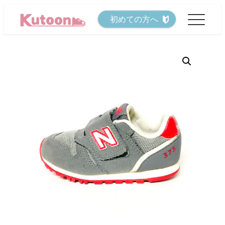
メ
初めての方へ
イ
ン
コ
ン
テ
ン
ツ
へ
移
動