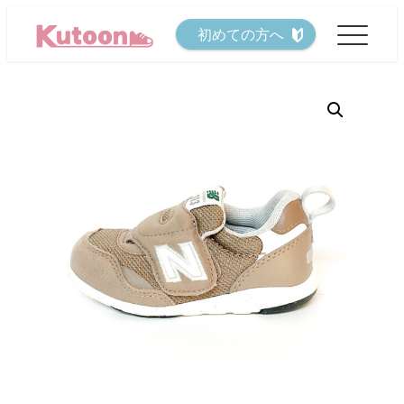
メ
初めての方へ
イ
ン
コ
ン
テ
ン
ツ
へ
移
動