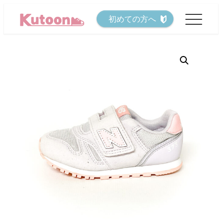
メ
初めての方へ
イ
ン
コ
ン
テ
ン
ツ
へ
移
動