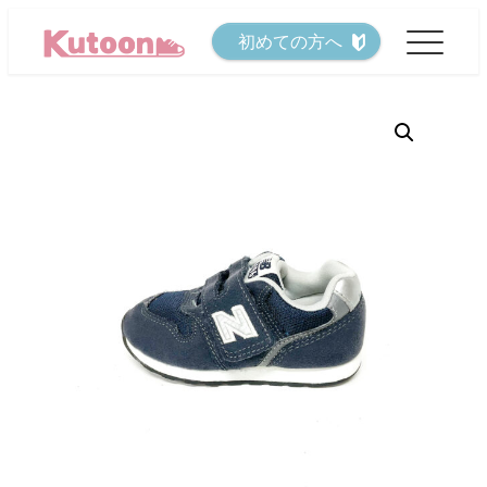
メ
初めての方へ
イ
ン
コ
ン
テ
ン
ツ
へ
移
動