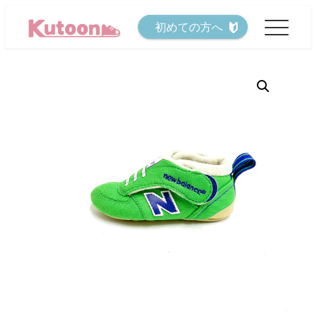
メ
初めての方へ
イ
ン
コ
ン
テ
ン
ツ
へ
移
動