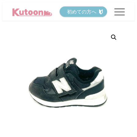
メ
初めての方へ
イ
ン
コ
ン
テ
ン
ツ
へ
移
動