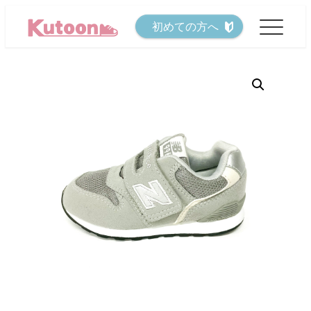
メ
初めての方へ
イ
ン
コ
ン
テ
ン
ツ
へ
移
動