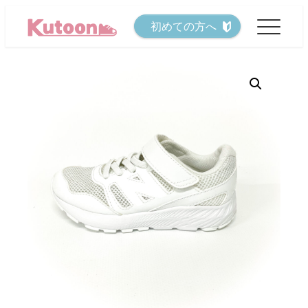
メ
初めての方へ
イ
ン
コ
ン
テ
ン
ツ
へ
移
動