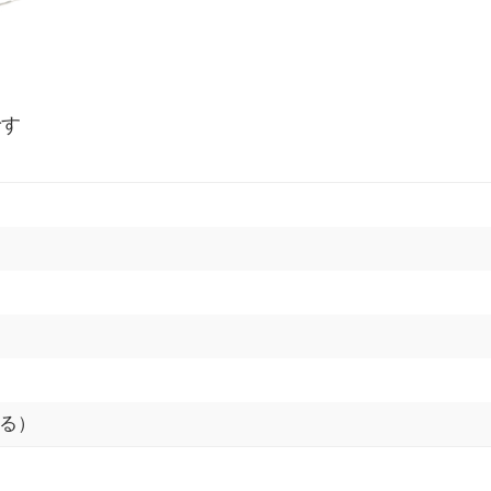
です
る）