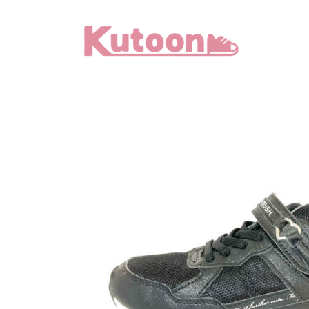
メ
イ
ン
コ
ン
テ
ン
ツ
へ
移
動