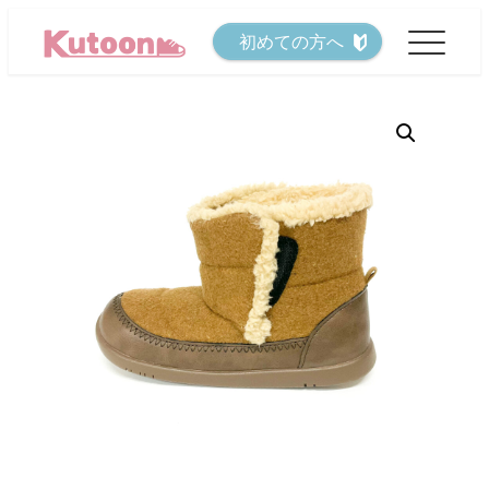
メ
初めての方へ
イ
ン
コ
ン
テ
ン
ツ
へ
移
動