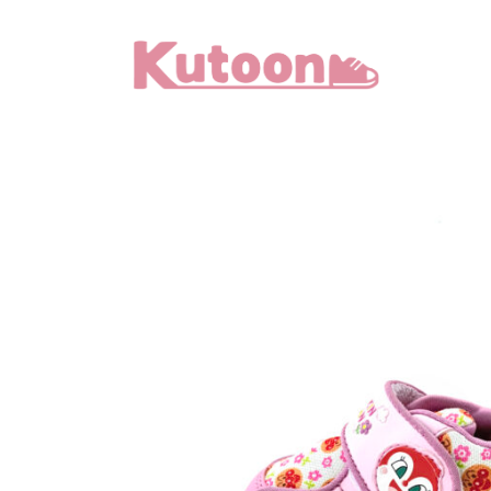
メ
イ
ン
コ
ン
テ
ン
ツ
へ
移
動