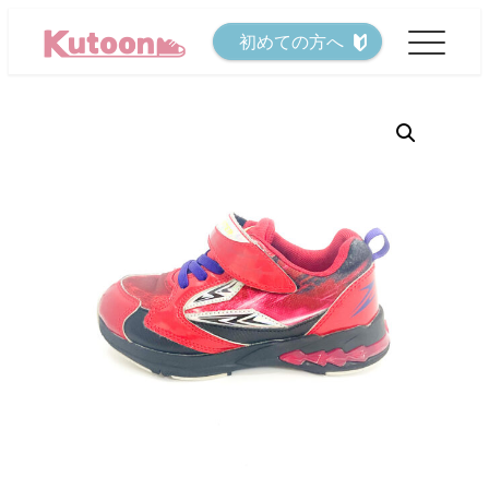
メ
初めての方へ
イ
ン
コ
ン
テ
ン
ツ
へ
移
動