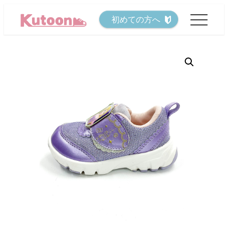
メ
初めての方へ
イ
ン
コ
ン
テ
ン
ツ
へ
移
動