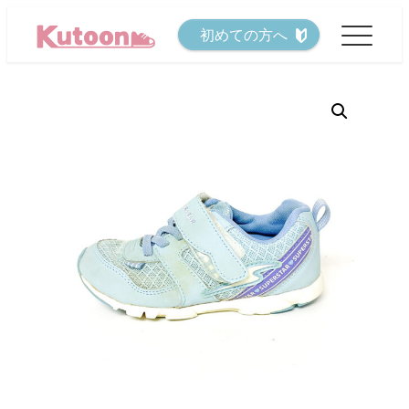
メ
初めての方へ
イ
ン
コ
ン
テ
ン
ツ
へ
移
動