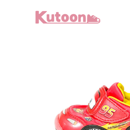
メ
イ
ン
コ
ン
テ
ン
ツ
へ
移
動