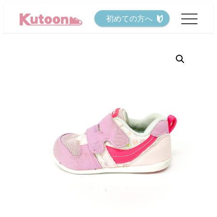
メ
初めての方へ
イ
ン
コ
ン
テ
ン
ツ
へ
移
動