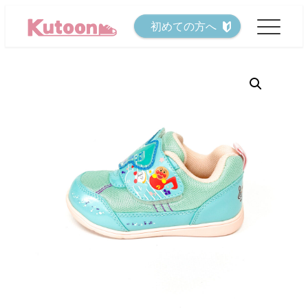
メ
初めての方へ
イ
ン
コ
ン
テ
ン
ツ
へ
移
動