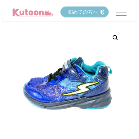
メ
初めての方へ
イ
ン
コ
ン
テ
ン
ツ
へ
移
動