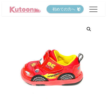
メ
初めての方へ
イ
ン
コ
ン
テ
ン
ツ
へ
移
動