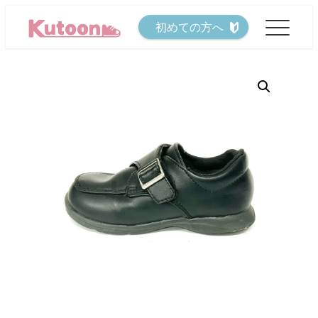
メ
初めての方へ
イ
ン
コ
ン
テ
ン
ツ
へ
移
動