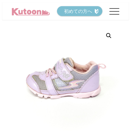
メ
初めての方へ
イ
ン
コ
ン
テ
ン
ツ
へ
移
動