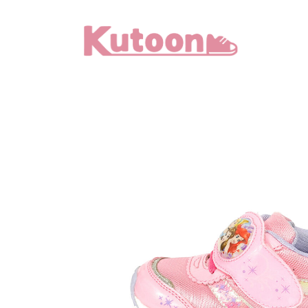
メ
イ
ン
コ
ン
テ
ン
ツ
へ
移
動