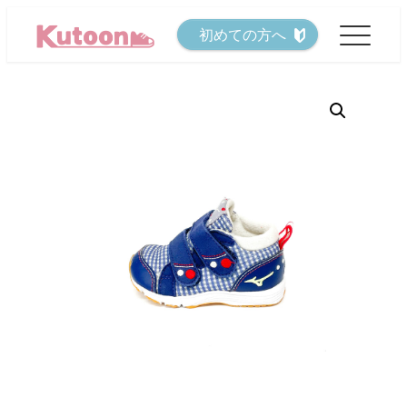
メ
初めての方へ
イ
ン
コ
ン
テ
ン
ツ
へ
移
動