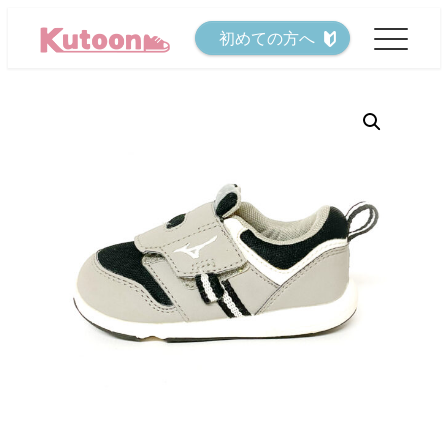
メ
初めての方へ
イ
ン
コ
ン
テ
ン
ツ
へ
移
動