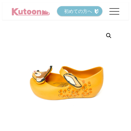
メ
初めての方へ
イ
ン
コ
ン
テ
ン
ツ
へ
移
動