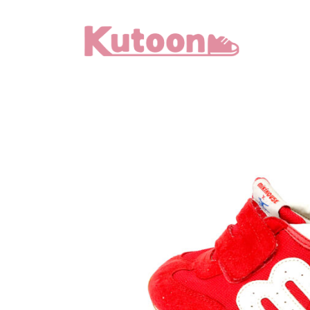
メ
イ
ン
コ
ン
テ
ン
ツ
へ
移
動