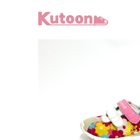
メ
イ
ン
コ
ン
テ
ン
ツ
へ
移
動