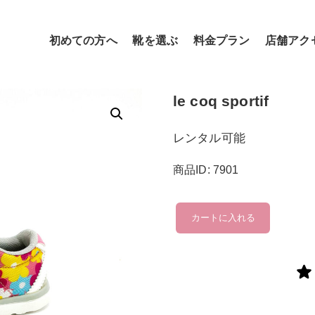
初めての方へ
靴を選ぶ
料金プラン
店舗アク
le coq sportif
レンタル可能
商品ID: 7901
le
カートに入れる
coq
sportif
個