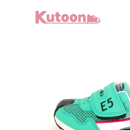
メ
イ
ン
コ
ン
テ
ン
ツ
へ
移
動