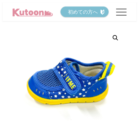
メ
初めての方へ
イ
ン
コ
ン
テ
ン
ツ
へ
移
動