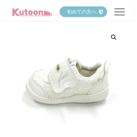
メ
初めての方へ
イ
ン
コ
ン
テ
ン
ツ
へ
移
動