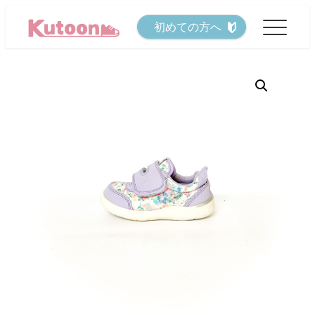
メ
初めての方へ
イ
ン
コ
ン
テ
ン
ツ
へ
移
動