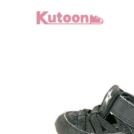
メ
イ
ン
コ
ン
テ
ン
ツ
へ
移
動