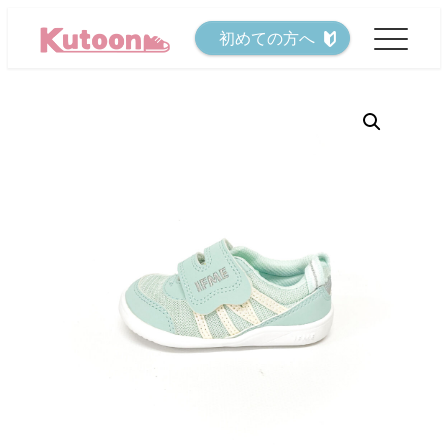
メ
初めての方へ
イ
ン
コ
ン
テ
ン
ツ
へ
移
動