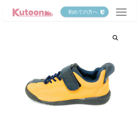
メ
初めての方へ
イ
ン
コ
ン
テ
ン
ツ
へ
移
動