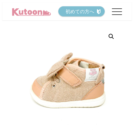
メ
初めての方へ
イ
ン
コ
ン
テ
ン
ツ
へ
移
動