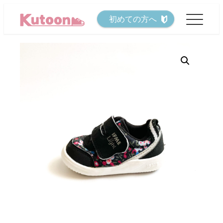
メ
初めての方へ
イ
ン
コ
ン
テ
ン
ツ
へ
移
動