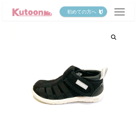
メ
初めての方へ
イ
ン
コ
ン
テ
ン
ツ
へ
移
動