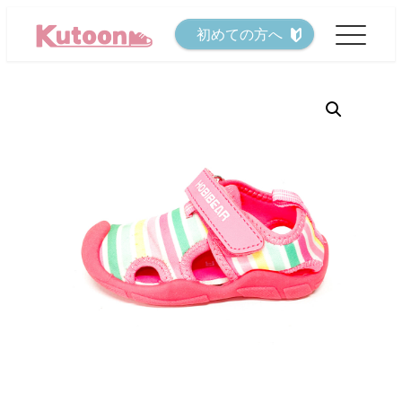
メ
初めての方へ
イ
ン
コ
ン
テ
ン
ツ
へ
移
動