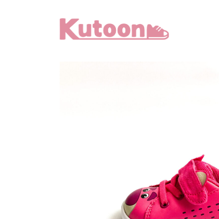
メ
イ
ン
コ
ン
テ
ン
ツ
へ
移
動