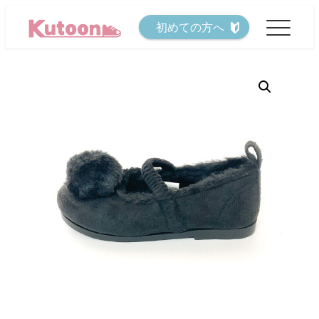
メ
初めての方へ
イ
ン
コ
ン
テ
ン
ツ
へ
移
動