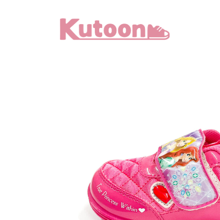
メ
イ
ン
コ
ン
テ
ン
ツ
へ
移
動