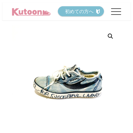
メ
初めての方へ
イ
ン
コ
ン
テ
ン
ツ
へ
移
動