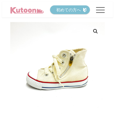
メ
初めての方へ
イ
ン
コ
ン
テ
ン
ツ
へ
移
動