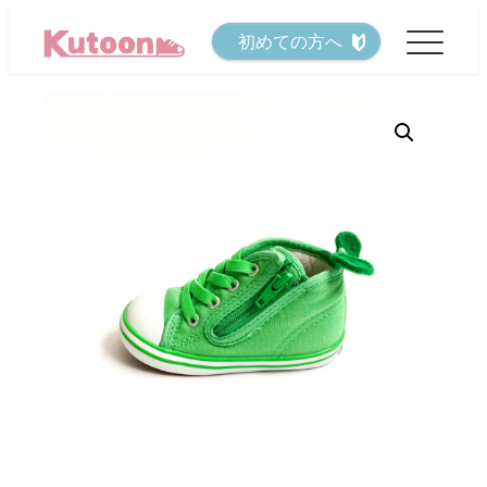
メ
初めての方へ
イ
ン
コ
ン
テ
ン
ツ
へ
移
動