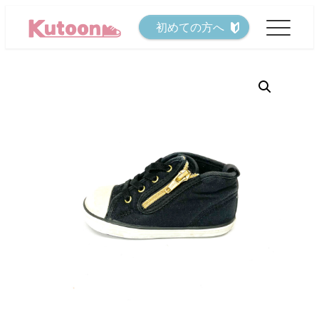
メ
初めての方へ
イ
ン
コ
ン
テ
ン
ツ
へ
移
動