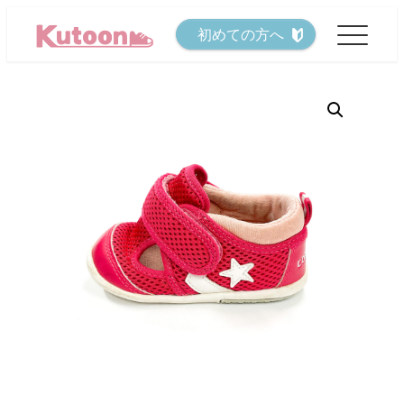
メ
初めての方へ
イ
ン
コ
ン
テ
ン
ツ
へ
移
動