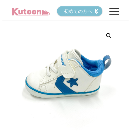
メ
初めての方へ
イ
ン
コ
ン
テ
ン
ツ
へ
移
動