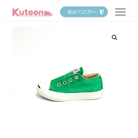
メ
初めての方へ
イ
ン
コ
ン
テ
ン
ツ
へ
移
動